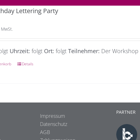
thday Lettering Party
 MwSt.
olgt
Uhrzeit:
folgt
Ort:
folgt
Teilnehmer:
Der Workshop i
enkorb
Details
PARTNER
Impressum
Datenschutz
AGB