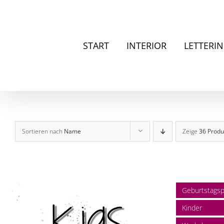
Zum
Inhalt
springen
START
INTERIOR
LETTERI
Sortieren nach
Name
Zeige
36 Produ
Geburtstagsp
Kinder