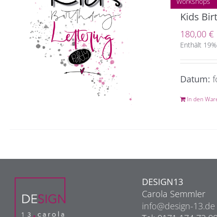
Workshops
Kids Bir
180,00
€
Enthält 19%
Datum:
f
In den War
DESIGN13
Carola Semmler
info@design-13.de