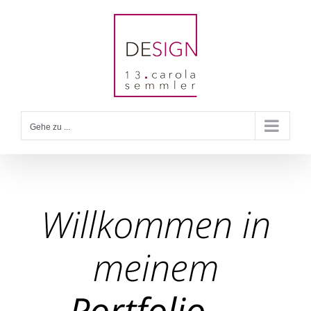
Zum
Inhalt
springen
Gehe zu ...
Willkommen in
meinem
Portfolio …