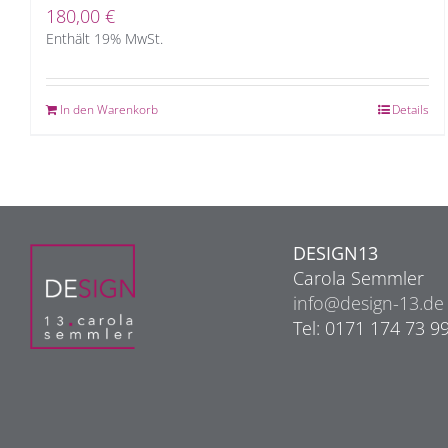
180,00
€
Enthält 19% MwSt.
In den Warenkorb
Details
DESIGN13
Carola Semmler
info@design-13.de
Tel: 0171 174 73 9