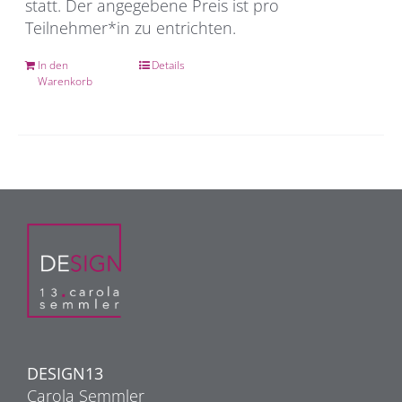
statt. Der angegebene Preis ist pro
Teilnehmer*in zu entrichten.
In den
Details
Warenkorb
DESIGN13
Carola Semmler