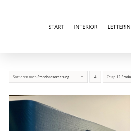
Zum
Inhalt
springen
START
INTERIOR
LETTERI
Sortieren nach
Standardsortierung
Zeige
12 Produ