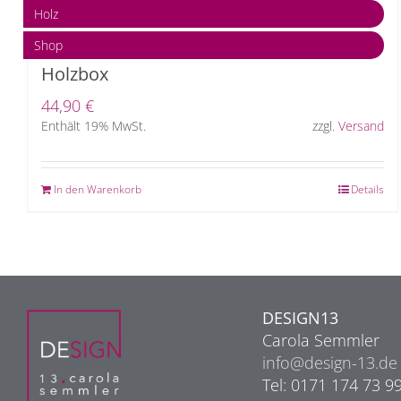
Holz
Shop
Holzbox
44,90
€
Enthält 19% MwSt.
zzgl.
Versand
In den Warenkorb
Details
DESIGN13
Carola Semmler
info@design-13.de
Tel: 0171 174 73 9