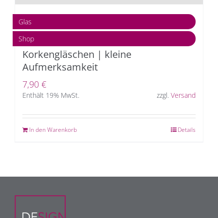
Glas
Shop
Korkengläschen | kleine
Aufmerksamkeit
7,90
€
Enthält 19% MwSt.
zzgl.
Versand
In den Warenkorb
Details