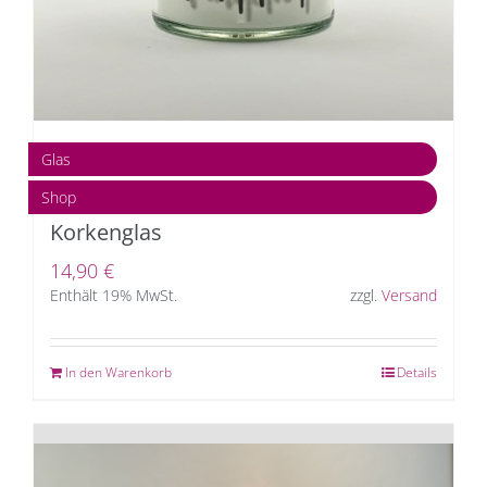
Glas
Shop
Korkenglas
14,90
€
Enthält 19% MwSt.
zzgl.
Versand
In den Warenkorb
Details