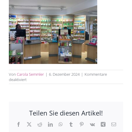
Von
Carola Semmler
|
6. Dezember 2024
|
Kommentare
für
deaktiviert
Apotheke_St.Gallus_Bedientresen_vorher
Teilen Sie diesen Artikel!
Facebook
X
Reddit
LinkedIn
WhatsApp
Tumblr
Pinterest
Vk
Xing
E-
Mail