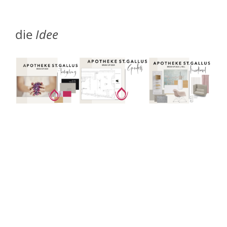
die
Idee