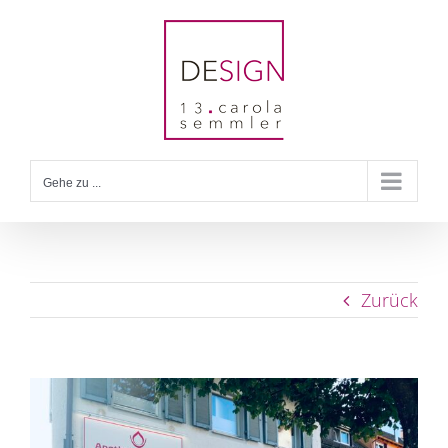
Zum
Inhalt
springen
Gehe zu ...
Zurück
View
Larger
Image