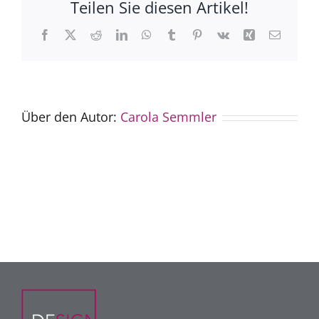
Teilen Sie diesen Artikel!
Facebook
X
Reddit
LinkedIn
WhatsApp
Tumblr
Pinterest
Vk
Xing
E-
Mail
Über den Autor:
Carola Semmler