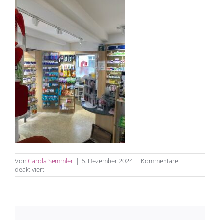
Von
Carola Semmler
|
6. Dezember 2024
|
Kommentare
für
deaktiviert
Apotheke_St.Gallus_Beratungsecke_vorher