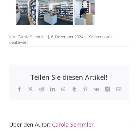
Von
Carola Semmler
|
6. Dezember 2024
|
Kommentare
für
deaktiviert
Apotheke_St.Gallus_nachher
Teilen Sie diesen Artikel!
Facebook
X
Reddit
LinkedIn
WhatsApp
Tumblr
Pinterest
Vk
Xing
E-
Mail
Über den Autor:
Carola Semmler