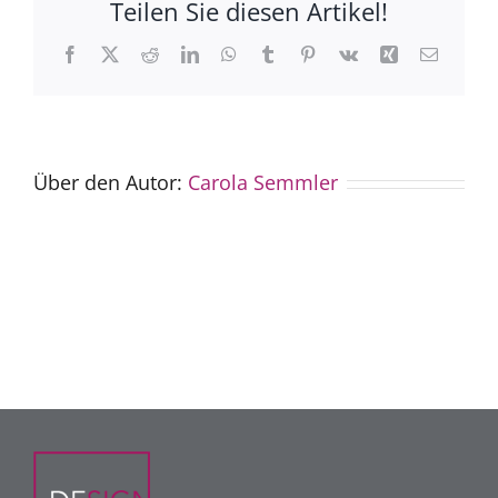
Teilen Sie diesen Artikel!
Facebook
X
Reddit
LinkedIn
WhatsApp
Tumblr
Pinterest
Vk
Xing
E-
Mail
Über den Autor:
Carola Semmler