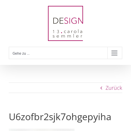
Zum
Inhalt
springen
Gehe zu ...
Zurück
U6zofbr2sjk7ohgepyiha