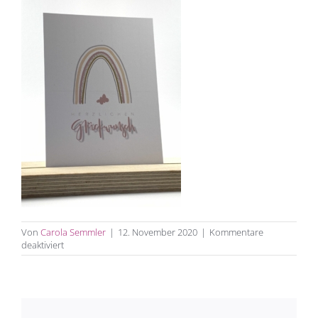
Von
Carola Semmler
|
12. November 2020
|
Kommentare
für
deaktiviert
U6zofbr2sjk7ohgepyiha