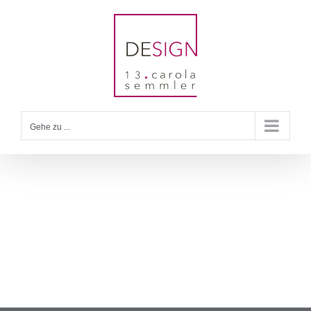
Zum
Inhalt
springen
Gehe zu ...