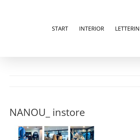
Zum
Inhalt
springen
START
INTERIOR
LETTERI
NANOU_ instore