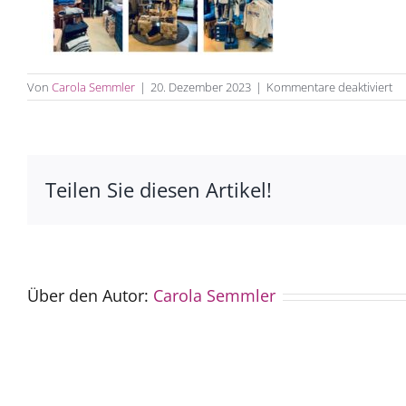
fü
Von
Carola Semmler
|
20. Dezember 2023
|
Kommentare deaktiviert
N
in
Teilen Sie diesen Artikel!
Über den Autor:
Carola Semmler