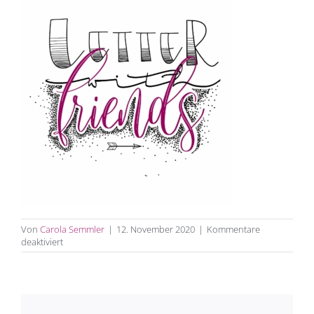
Von
Carola Semmler
|
12. November 2020
|
Kommentare
für
deaktiviert
Img
0206