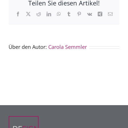
Teilen Sie diesen Artikel!
Facebook
X
Reddit
LinkedIn
WhatsApp
Tumblr
Pinterest
Vk
Xing
E-
Mail
Über den Autor:
Carola Semmler