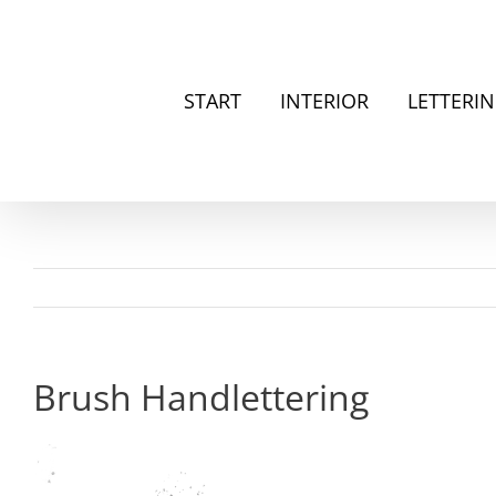
Zum
Inhalt
springen
START
INTERIOR
LETTERI
Brush Handlettering