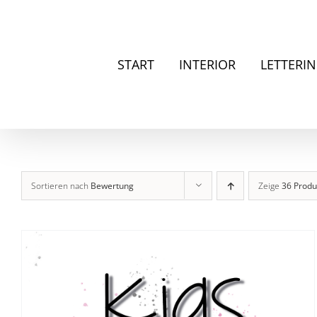
Zum
Inhalt
springen
START
INTERIOR
LETTERI
Sortieren nach
Bewertung
Zeige
36 Produ