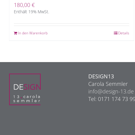
180,00
€
Enthält 19% MwSt.
In den Warenkorb
Details
DESIGN13
Carola Semmler
info@design-13.de
Tel: 0171 174 73 9