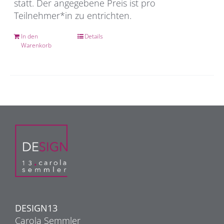
statt. Der angegebene Preis ist pro
Teilnehmer*in zu entrichten.
In den
Details
Warenkorb
DESIGN13
Carola Semmler